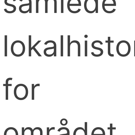
samlede
lokalhisto
for
området.