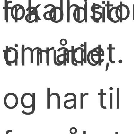
lokalhisto
fra oldtid
området.
til nutid,
og har til