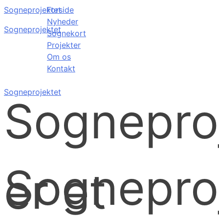
Sogneprojektet
Forside
Nyheder
Sogneprojektet
Sognekort
Projekter
Om os
Kontakt
Sogneprojektet
Sognepro
Sognepro
er et